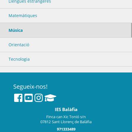
Llengües estrangeres
Matemàtiques
Música
Orientació
Tecnologia
Segueix-nos!
IES Balàfia
Finca can Xic Tonió s/n
07812
Sant Llorenç de Balàfia
971333489