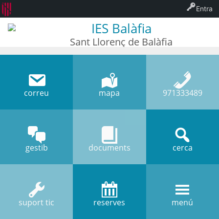
Entra
IES Balàfia
Sant Llorenç de Balàfia
correu
mapa
971333489
gestib
documents
cerca
suport tic
reserves
menú