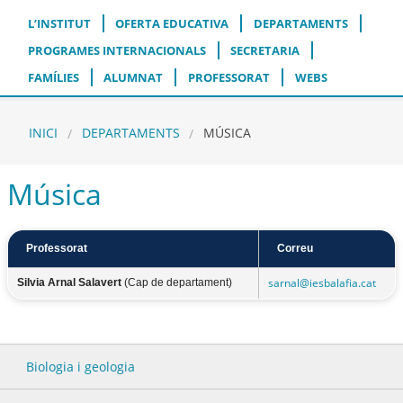
L’INSTITUT
OFERTA EDUCATIVA
DEPARTAMENTS
PROGRAMES INTERNACIONALS
SECRETARIA
FAMÍLIES
ALUMNAT
PROFESSORAT
WEBS
INICI
DEPARTAMENTS
MÚSICA
Música
Professorat
Correu
sarnal@iesbalafia.cat
Silvia Arnal Salavert
(Cap de departament)
Biologia i geologia