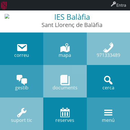
Entra
IES Balàfia
Sant Llorenç de Balàfia
correu
mapa
971333489
gestib
documents
cerca
suport tic
reserves
menú