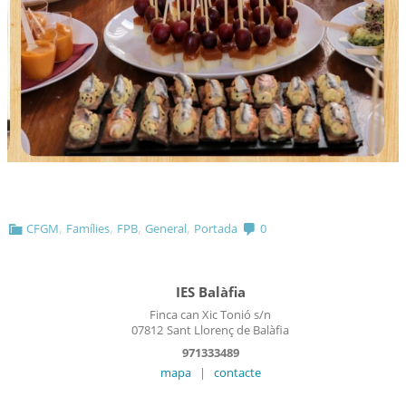
,
,
,
,
CFGM
Famílies
FPB
General
Portada
0
IES Balàfia
Finca can Xic Tonió s/n
07812
Sant Llorenç de Balàfia
971333489
mapa
|
contacte