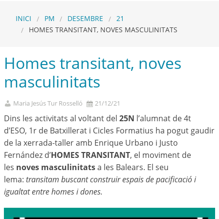
INICI
PM
DESEMBRE
21
HOMES TRANSITANT, NOVES MASCULINITATS
Homes transitant, noves
masculinitats
Maria Jesús Tur Rosselló
21/12/21
Dins les activitats al voltant del
25N
l’alumnat de 4t
d’ESO, 1r de Batxillerat i Cicles Formatius ha pogut gaudir
de la xerrada-taller amb Enrique Urbano i Justo
Fernández d’
HOMES TRANSITANT
, el moviment de
les
noves masculinitats
a les Balears. El seu
lema:
transitam buscant construir espais de pacificació i
igualtat entre homes i dones.