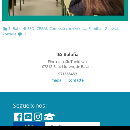
,
,
,
,
,
,
1r Batx
4t ESO
CFGM
Comissió convivència
Famílies
General
Portada
0
IES Balàfia
Finca can Xic Tonió s/n
07812
Sant Llorenç de Balàfia
971333489
mapa
|
contacte
Segueix-nos!