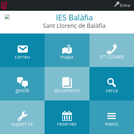
Entra
IES Balàfia
Sant Llorenç de Balàfia
correu
mapa
971333489
gestib
documents
cerca
suport tic
reserves
menú