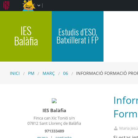
IES
Estudis d'ESO,
Balàfia
Batxillerat i FP
INICI
PM
MARÇ
06
INFORMACIÓ FORMACIÓ PROFE
Infor
Form
IES Balàfia
Finca can Xic Tonió s/n
07812
Sant Llorenç de Balàfia
Maria Jesú
971333489
Si estas i
mapa
|
contacte