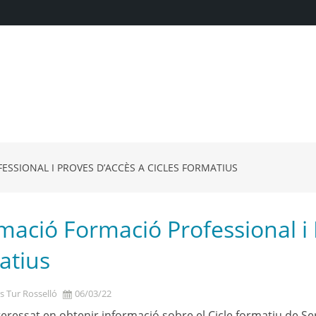
SSIONAL I PROVES D’ACCÈS A CICLES FORMATIUS
mació Formació Professional i 
atius
s Tur Rosselló
06/03/22
nteressat en obtenir informació sobre el Cicle formatiu de Ser