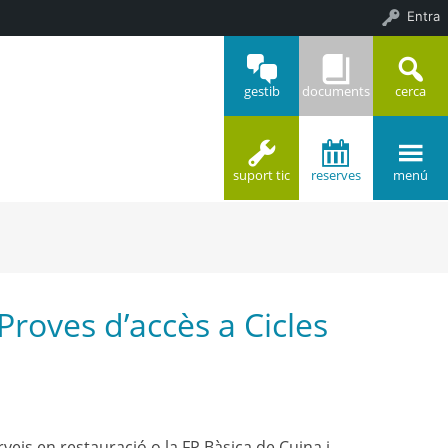
Entra
gestib
documents
cerca
suport tic
reserves
menú
Proves d’accès a Cicles
veis en restauració o la FP Bàsica de Cuina i