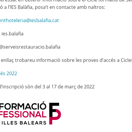
ó a l’IES Balàfia, posa’t en contacte amb naltros:
thoteleria@iesbalafia.cat
ies.balafia
@serveisrestauracio.balafia
 enllaç trobareu informació sobre les proves d’accés a Cicle
cés 2022
d’inscripció són del 3 al 17 de març de 2022