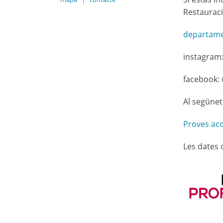
Restauraci
departamen
instagram: 
facebook: 
Al segünet
Proves ac
Les dates 