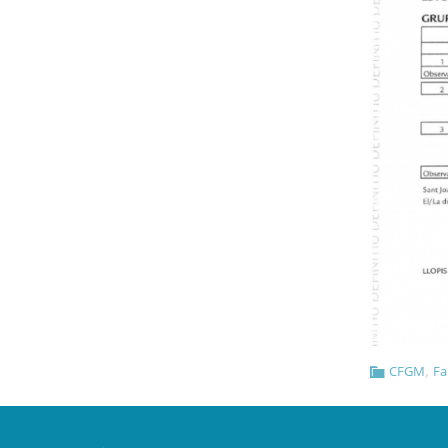
,
CFGM
Fa