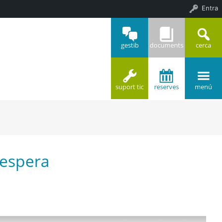
Entra
gestib
documents
cerca
suport tic
reserves
menú
d’espera