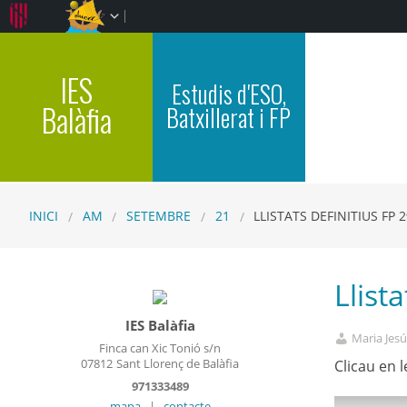
IES
Estudis d'ESO,
Balàfia
Batxillerat i FP
INICI
AM
SETEMBRE
21
LLISTATS DEFINITIUS FP 2
Llista
IES Balàfia
Maria Jesú
Finca can Xic Tonió s/n
07812
Sant Llorenç de Balàfia
Clicau en l
971333489
mapa
|
contacte