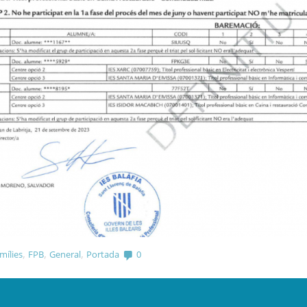
,
,
,
mílies
FPB
General
Portada
0