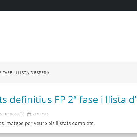
ª FASE I LLISTA D’ESPERA
ts definitius FP 2ª fase i llista 
s Tur Rosselló
21/09/23
es imatges per veure els llistats complets.