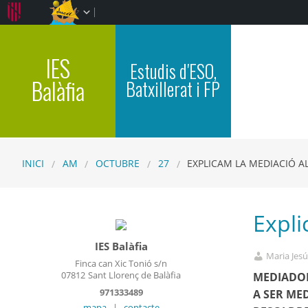
IES
Estudis d'ESO,
Balàfia
Batxillerat i FP
INICI
AM
OCTUBRE
27
EXPLICAM LA MEDIACIÓ A
Expli
IES Balàfia
Maria Jesú
Finca can Xic Tonió s/n
07812
Sant Llorenç de Balàfia
MEDIADOR
971333489
A SER ME
mapa
|
contacte