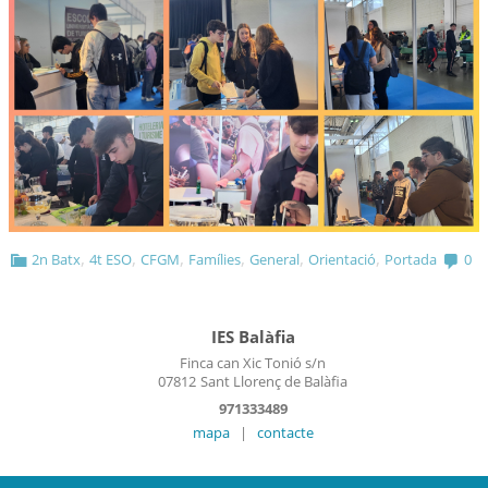
,
,
,
,
,
,
2n Batx
4t ESO
CFGM
Famílies
General
Orientació
Portada
0
IES Balàfia
Finca can Xic Tonió s/n
07812
Sant Llorenç de Balàfia
971333489
mapa
|
contacte