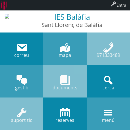
Entra
IES Balàfia
Sant Llorenç de Balàfia
correu
mapa
971333489
gestib
documents
cerca
suport tic
reserves
menú