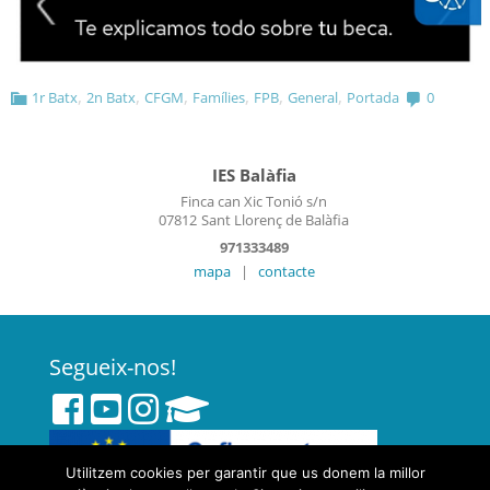
,
,
,
,
,
,
1r Batx
2n Batx
CFGM
Famílies
FPB
General
Portada
0
IES Balàfia
Finca can Xic Tonió s/n
07812
Sant Llorenç de Balàfia
971333489
mapa
|
contacte
Segueix-nos!
Utilitzem cookies per garantir que us donem la millor