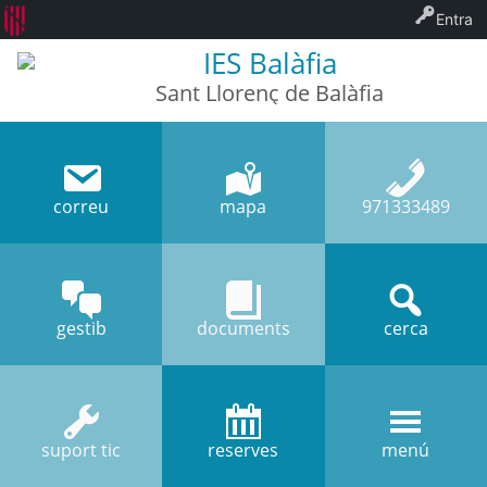
Entra
IES Balàfia
Sant Llorenç de Balàfia
correu
mapa
971333489
gestib
documents
cerca
suport tic
reserves
menú