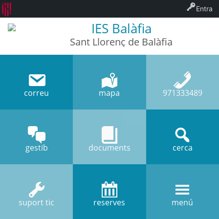
Entra
IES Balàfia
Sant Llorenç de Balàfia
correu
mapa
971333489
gestib
documents
cerca
suport tic
reserves
menú