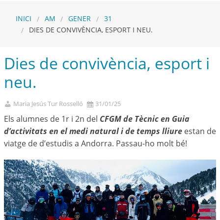
INICI
AM
GENER
31
DIES DE CONVIVÈNCIA, ESPORT I NEU.
Dies de convivència, esport i
neu.
Maria Jesús Tur Rosselló
31/01/25
Els alumnes de 1r i 2n del
CFGM de Tècnic en Guia
d’activitats en el medi natural i de temps lliure
estan de
viatge de d’estudis a Andorra. Passau-ho molt bé!