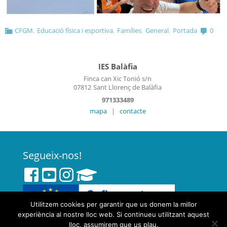
,
,
,
,
CFGM
Educació física i esportiva
Famílies
General
Portada
0
IES Balàfia
Finca can Xic Tonió s/n
07812
Sant Llorenç de Balàfia
971333489
mapa
|
contacte
Segueix-nos!
Utilitzem cookies per garantir que us donem la millor
experiència al nostre lloc web. Si continueu utilitzant aquest
lloc, assumirem que us plau.